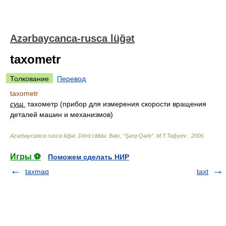
Azərbaycanca-rusca lüğət
taxometr
Толкование
Перевод
taxometr
сущ.
тахометр (прибор для измерения скорости вращения
деталей машин и механизмов)
Azərbaycanca-rusca lüğət. Dörd cilddə. Bakı, “Şərq-Qərb”
.
M.T.Tağıyev
.
2006
.
Игры ⚽
Поможем сделать НИР
taxmaq
taxt